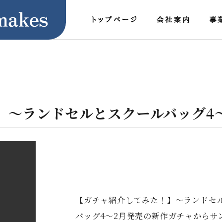
トップページ
会社案内
事
】〜ランドセルとスクールバッグ4
通販運営
保守メンテナンス事
【ガチャ紹介してみた！】〜ランドセ
online
Maintenance
バッグ4〜2月発売の新作ガチャからサ