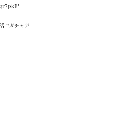
Ogr7pkE?
活 #ガチャガ