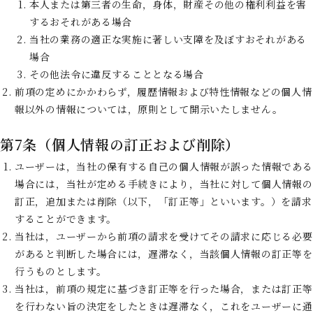
本人または第三者の生命，身体，財産その他の権利利益を害
するおそれがある場合
当社の業務の適正な実施に著しい支障を及ぼすおそれがある
場合
その他法令に違反することとなる場合
前項の定めにかかわらず，履歴情報および特性情報などの個人情
報以外の情報については，原則として開示いたしません。
第7条（個人情報の訂正および削除）
ユーザーは，当社の保有する自己の個人情報が誤った情報である
場合には，当社が定める手続きにより，当社に対して個人情報の
訂正，追加または削除（以下，「訂正等」といいます。）を請求
することができます。
当社は，ユーザーから前項の請求を受けてその請求に応じる必要
があると判断した場合には，遅滞なく，当該個人情報の訂正等を
行うものとします。
当社は，前項の規定に基づき訂正等を行った場合，または訂正等
を行わない旨の決定をしたときは遅滞なく，これをユーザーに通